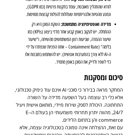
לוודא שהתהליך מאובטח, עומד בתקנות פרטיות (כמו GDPR),
ונמנע מהטיות אלגוריתמיות שעלולות להפלות קבוצות מסוימות.
מדידה ואופטימיזציה מתמשכת:
השקת הסוכן היא רק
ההתחלה. יש לעקוב באופן קבוע אחר מדדי ביצוע (KPIs) כמו
שיעור ההמרה, שביעות רצון המשתמשים מהשיחה, ו"שיעור
בלימה" (Containment Rate – אחוז הפניות שנפתרו על ידי
ה-AI ללא צורך בהתערבות אנושית). יש להשתמש בתובנות אלו
כדי לשפר ולדייק את הסוכן באופן מתמיד.
סיכום ומסקנות
המחקר מראה בבירור כי סוכני AI אינם עוד גימיק טכנולוגי,
אלא כלי רב עוצמה בעל השפעה מדידה על השורה
התחתונה. היכולת לספק שירות מיידי, מותאם אישית ויעיל
24/7, מהווה יתרון תחרותי משמעותי הן בעולם ה-E-
commerce והן בתחום הלידים.
עם זאת, ההצלחה אינה טמונה בטכנולוגיה עצמה, אלא