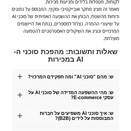
לקוחות, מטפלות בלידים ומניעות מכירות.
מאמר זה מציג מחקר אובייקטיבי ומקיף, המבוסס על נתונים
ודוחות מהשטח, הבוחן את ההשפעה האמיתית של סוכני AI
על שיעורי ההמרה. נצלול למספרים, ננתח את היישומים
המרכזיים ונציג את השיקולים האסטרטגיים להטמעה
מוצלחת.
שאלות ותשובות: מהפכת סוכני ה-
AI במכירות
ש: מהם "סוכני AI" ומה תפקידם המרכזי?
ת: סוכני AI הם מערכות אוטומטיות חכמות המנהלות
ש: מהי ההשפעה המדידה של סוכני AI על
עסקי E-commerce?
אינטראקציות עם לקוחות. תפקידם המרכזי הוא
להסיר "חיכוך" מתהליכי שיווק ומכירה על ידי מתן
ת: הנתונים מהשטח מראים השפעה ישירה וחיובית.
ש: איך סוכני AI משפיעים על חברות
תמיכה 24/7, התאמה אישית של מסע הלקוח, טיפול
המבוססות על לידים (B2B)?
מחקרים עדכניים מצביעים על:
אוטומטי בלידים, תיאום פגישות וביצוע מעקב חכם –