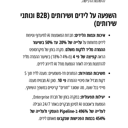
להשלמת הרכישה.
השפעה על לידים ושירותים (B2B ונותני
שירותים)
איכות וכמות הלידים:
חברות המאמצות AI לתיעדוף וטיפוח
עלייה של 20% עד 50% בשיעור
לידים מדווחות על
ההמרה מליד ללקוח משלם
. מקרה בוחן של מיקרוסופט
קפיצה של פי 4
הראה
(מ-4% ל-18%) בשיעור ההמרה מליד
להזדמנות מכירה לאחר הטמעת מודל AI לדירוג לידים.
חשיבות המהירות:
הנתונים חד-משמעיים: מענה לליד תוך 5
פי 10
דקות מגדיל את סיכויי ההמרה
. סוכן AI מבטיח מענה
מיידי בכל שעה, מה שסוגר "חורים" קריטיים במשפך השיווקי.
יעילות תפעולית:
במקרה בוחן של חברת Enterprise,
הטמעת צ'אטבוט AI לסינון מבקרים באתר 24/7 הובילה
לעלייה של 496% ב-Pipeline העסקי ולעלייה של
454% בכמות הפגישות שנקבעו
מאותם לידים.