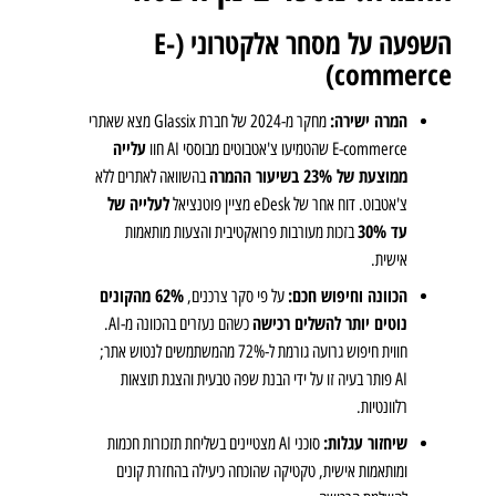
השפעה על מסחר אלקטרוני (E-
commerce)
המרה ישירה:
מחקר מ-2024 של חברת Glassix מצא שאתרי
עלייה
E-commerce שהטמיעו צ'אטבוטים מבוססי AI חוו
ממוצעת של 23% בשיעור ההמרה
בהשוואה לאתרים ללא
לעלייה של
צ'אטבוט. דוח אחר של eDesk מציין פוטנציאל
עד 30%
בזכות מעורבות פרואקטיבית והצעות מותאמות
אישית.
הכוונה וחיפוש חכם:
62% מהקונים
על פי סקר צרכנים,
נוטים יותר להשלים רכישה
כשהם נעזרים בהכוונה מ-AI.
חווית חיפוש גרועה גורמת ל-72% מהמשתמשים לנטוש אתר;
AI פותר בעיה זו על ידי הבנת שפה טבעית והצגת תוצאות
רלוונטיות.
שיחזור עגלות:
סוכני AI מצטיינים בשליחת תזכורות חכמות
ומותאמות אישית, טקטיקה שהוכחה כיעילה בהחזרת קונים