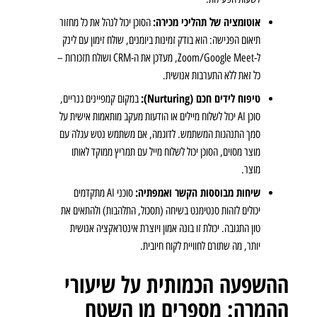
אוטומציה של תהליכי מכירה:
הסוכן יכול לנהל את כל מחזור
תיאום הפגישה: הוא בודק זמינות ביומנים, שולח זימון עם לינק
ל-Zoom/Google Meet, מעדכן את ה-CRM ושולח תזכורות –
כל זאת ללא התערבות אנושית.
טיפוח לידים חכם (Nurturing):
במקום קמפיינים גנריים,
סוכן AI יכול לשלוח מיילים או הודעות מעקב מותאמות אישית על
סמך התנהגות המשתמש. לדוגמה, אם משתמש נטש עגלה עם
מוצר מסוים, הסוכן יכול לשלוח מייל עם תמריץ ממוקד לאותו
מוצר.
שיחות מבוססות הקשר ואמפתיה:
סוכני AI מתקדמים
יכולים לזהות סנטימנט בשיחה (תסכול, התלהבות) ולהתאים את
טון התגובה. יכולת זו בונה אמון ויוצרת אינטראקציה אנושית
יותר, מה שתורם לחוויית לקוח חיובית.
ההשפעה הכמותית על שיעורי
ההמרה: מספרים מן השטח