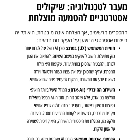
מעבר לטכנולוגיה: שיקולים
אסטרטגיים להטמעה מוצלחת
המספרים מרשימים, אך הצלחה אינה מובטחת. היא תלויה
ביישום אסטרטגי הנשען על העקרונות הבאים:
חוויית המשתמש (UX) במרכז:
סוכן AI כושל יכול לגרום יותר
נזק מתועלת. חשוב להשקיע בעיצוב השיחה, להתאים את הטון
למותג, ולהבטיח שהסוכן באמת עוזר. שקיפות היא מילת
המפתח: עדיף שהסוכן יציג את עצמו כעוזר וירטואלי ויודה
כשאינו יודע את התשובה, במקום להעמיד פנים שהוא אנושי.
השילוב ההיברידי (AI-אדם):
המודל היעיל ביותר הוא לא
החלפת בני אדם, אלא שילוב כוחות. סוכן ה-AI מטפל בשאלות
נפוצות ובסינון ראשוני, ומעביר בצורה חלקה לנציג אנושי
מקרים מורכבים, רגישים או לקוחות המביעים תסכול. העברה
חלקה כזו, הכוללת את היסטוריית השיחה, היא קריטית לשמירה
על אמון הלקוח.
פרטיות, אבטחה ואתיקה:
סוכני AI מעבדים מידע רב. חובה