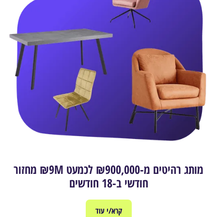
מותג רהיטים מ-₪900,000 לכמעט ₪9M מחזור
חודשי ב-18 חודשים
קרא/י עוד