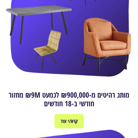
מותג רהיטים מ-₪900,000 לכמעט ₪9M מחזור
חודשי ב-18 חודשים
קרא/י עוד